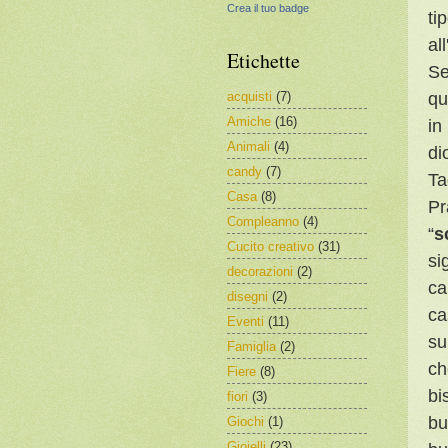
Crea il tuo badge
ti
al
Etichette
Se
qu
acquisti
(7)
Amiche
(16)
in
Animali
(4)
di
candy
(7)
Ta
Casa
(8)
Pr
Compleanno
(4)
“
s
Cucito creativo
(31)
si
decorazioni
(2)
ca
disegni
(2)
ca
Eventi
(11)
su
Famiglia
(2)
ch
Fiere
(8)
bi
fiori
(3)
bu
Giochi
(1)
Gioielli
(23)