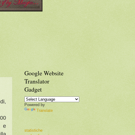
Google Website
Translator
Gadget
di,
Powered by
Translate
000
o e
statistiche
lla