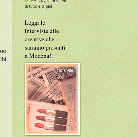
Da SALVIA, vi troverete
di tutto e di più!
Leggi le
interviste alle
creative che
saranno presenti
due
a Modena!
Chi