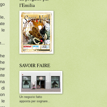
og
o
l'Emilia
le,
ate
 le
...
he
che
SAVOIR FAIRE
iew
ete
ina
 di
Non
Un negozio fatto
 le
apposta per sognare...