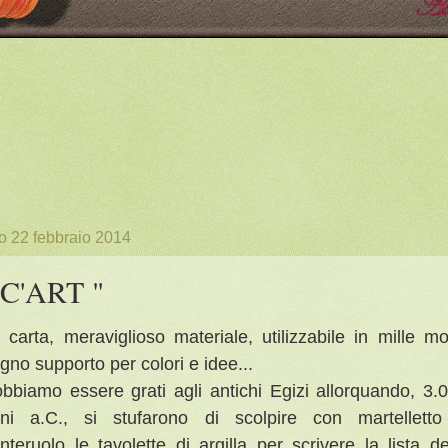
o 22 febbraio 2014
 C'ART "
 carta, meraviglioso materiale, utilizzabile in mille mo
gno supporto per colori e idee...
bbiamo essere grati agli antichi Egizi allorquando, 3.
ni a.C., si stufarono di scolpire con martellett
nteruolo le tavolette di argilla per scrivere la lista de