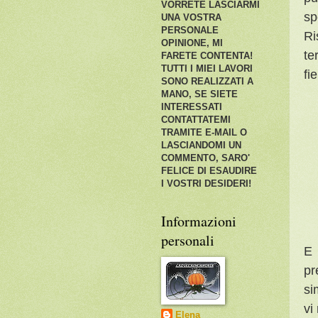
VORRETE LASCIARMI
sp
UNA VOSTRA
PERSONALE
Ri
OPINIONE, MI
te
FARETE CONTENTA!
TUTTI I MIEI LAVORI
fi
SONO REALIZZATI A
MANO, SE SIETE
INTERESSATI
CONTATTATEMI
TRAMITE E-MAIL O
LASCIANDOMI UN
COMMENTO, SARO'
FELICE DI ESAUDIRE
I VOSTRI DESIDERI!
Informazioni
personali
E 
pr
si
vi
Elena