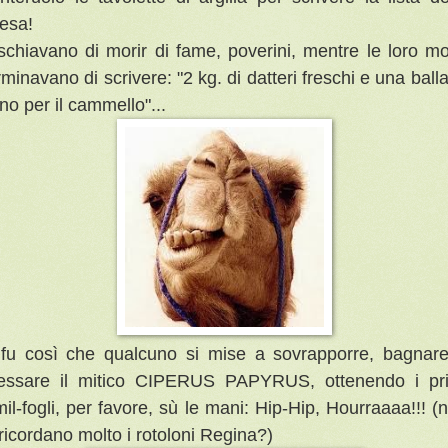
esa!
schiavano di morir di fame, poverini, mentre le loro mo
rminavano di scrivere: "2 kg. di datteri freschi e una balla
eno per il cammello"...
fu così che qualcuno si mise a sovrapporre, bagnar
essare il mitico CIPERUS PAPYRUS, ottenendo i pr
mil-fogli,
per favore, sù le mani: Hip-Hip, Hourraaaa!!!
(
 ricordano molto i rotoloni Regina?)