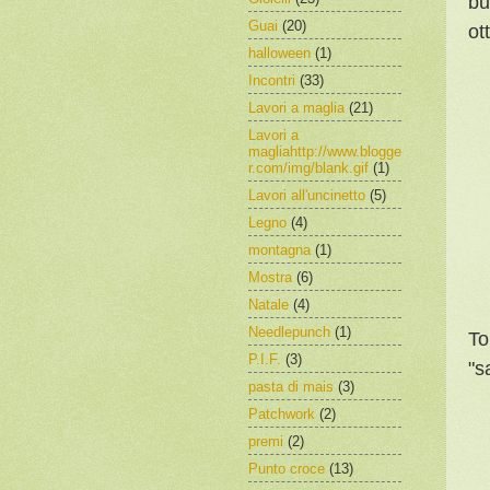
bu
Guai
(20)
ot
halloween
(1)
Incontri
(33)
Lavori a maglia
(21)
Lavori a
magliahttp://www.blogge
r.com/img/blank.gif
(1)
Lavori all'uncinetto
(5)
Legno
(4)
montagna
(1)
Mostra
(6)
Natale
(4)
Needlepunch
(1)
To
P.I.F.
(3)
"s
pasta di mais
(3)
Patchwork
(2)
premi
(2)
Punto croce
(13)