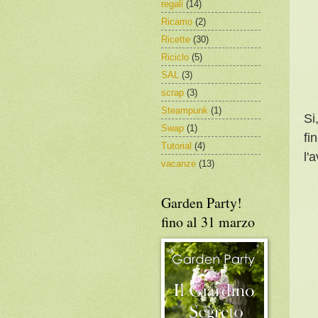
regali
(14)
Ricamo
(2)
Ricette
(30)
Riciclo
(5)
SAL
(3)
scrap
(3)
Steampunk
(1)
Si
Swap
(1)
fi
Tutorial
(4)
l'
vacanze
(13)
Garden Party!
fino al 31 marzo