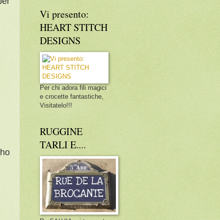
per
Vi presento:
HEART STITCH
DESIGNS
Per chi adora fili magici
e crocette fantastiche,
Visitatelo!!!
RUGGINE
TARLI E....
 ho