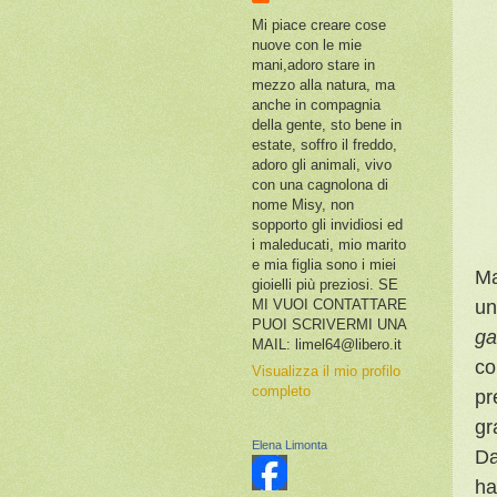
Mi piace creare cose
nuove con le mie
mani,adoro stare in
mezzo alla natura, ma
anche in compagnia
della gente, sto bene in
estate, soffro il freddo,
adoro gli animali, vivo
con una cagnolona di
nome Misy, non
sopporto gli invidiosi ed
i maleducati, mio marito
e mia figlia sono i miei
Ma
gioielli più preziosi. SE
un
MI VUOI CONTATTARE
PUOI SCRIVERMI UNA
ga
MAIL: limel64@libero.it
co
Visualizza il mio profilo
completo
pr
gr
Elena Limonta
Da
ha