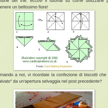
stine del the: eccovi il tutorial su come utilizzarle 
tenere un bellissimo fiore!
Fonte:
Card Making Inspiration
rnando a noi, vi ricordate la confezione di biscotti che
alvato" da un'apertura selvaggia nel post precedente?