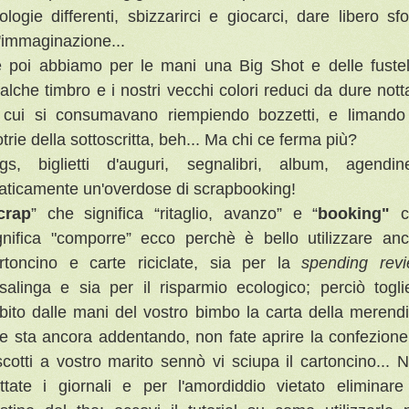
pologie differenti, sbizzarirci e giocarci, dare libero sf
l'immaginazione...
 poi abbiamo per le mani una Big Shot e delle fustel
alche timbro e i nostri vecchi colori reduci da dure nott
 cui si consumavano riempiendo bozzetti, e limando
otrie della sottoscritta, beh... Ma chi ce ferma più?
gs, biglietti d'auguri, segnalibri, album, agendine
aticamente un'overdose di scrapbooking!
crap
” che significa “ritaglio, avanzo” e “
booking"
c
gnifica "comporre” ecco perchè è bello utilizzare an
rtoncino e carte riciclate, sia per la
spending rev
salinga e sia per il risparmio ecologico; perciò togli
bito dalle mani del vostro bimbo la carta della merend
e sta ancora addentando, non fate aprire la confezione
scotti a vostro marito sennò vi sciupa il cartoncino... 
ttate i giornali e per l'amordiddio vietato eliminare