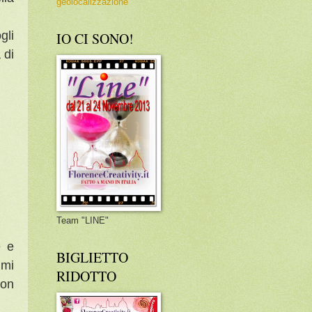
geolocalizzazione
gli
IO CI SONO!
 di
Team "LINE"
e e
BIGLIETTO
imi
RIDOTTO
non