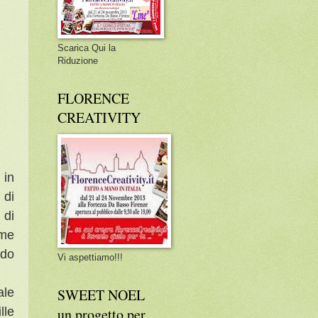
Scarica Qui la
Riduzione
FLORENCE
CREATIVITY
 in
 di
 di
ome
ndo
Vi aspettiamo!!!
ale
SWEET NOEL
lle
un progetto per